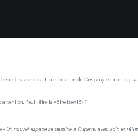
idée, un besoin et surtout des conseils. Ces projets ne sont pas
ttention. Peut-être la vôtre bientôt ?
e «
Un nouvel espace se dessine à Oupeye, avec soin et réflex