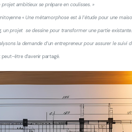
n projet ambitieux se prépare en coulisses. »
mitoyenne «
Une métamorphose est à l’étude pour une maison 
, un projet se dessine pour transformer une partie existante
lysons la demande d’un entrepreneur pour assurer le suivi d
 peut-être d’avenir partagé.